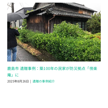
鹿島市 遺贈事例：築100年の民家が防災拠点「傍楽
庵」に
2025年8月26日
|
遺贈の事例紹介