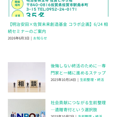
【明治安田×佐賀未来創造基金 コラボ企画】6/24 相
続セミナーのご案内
2026年6月3日
|
お知らせ
後悔しない終活のために―専
門家と一緒に進めるステップ
2025年10月14日
|
生前整理・終活
社会貢献につながる生前整理
―遺贈寄付という選択肢
2025年10月7日
|
生前整理・終活